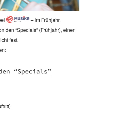
bei
– im Frühjahr,
n den “Specials” (Frühjahr), einen
cht fest.
en:
den “Specials”
ritt)