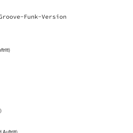
Groove-Funk-Version
ritt)
)
Auftritt)