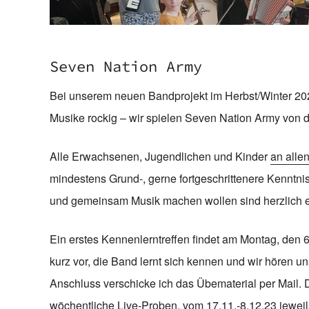
Seven Nation Army
Bei unserem neuen Bandprojekt im Herbst/Winter 202
Musike rockig – wir spielen Seven Nation Army von d
Alle Erwachsenen, Jugendlichen und Kinder
an alle
mindestens Grund-, gerne fortgeschrittenere Kenntni
und gemeinsam Musik machen wollen sind herzlich 
Ein erstes Kennenlerntreffen findet am Montag, den 6.1
kurz vor, die Band lernt sich kennen und wir hören u
Anschluss verschicke ich das Übematerial per Mail. 
wöchentliche Live-Proben, vom 17.11.-8.12.23 jeweil